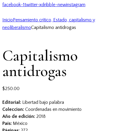
facebook-1
twitter-x
dribble-new
instagram
Inicio
Pensamiento crítico, Estado, capitalismo y
neoliberalismo
Capitalismo antidrogas
Capitalismo
antidrogas
$
250.00
Editorial:
Libertad bajo palabra
Coleccion:
Coordenadas en movimiento
Año de edición:
2018
País:
México
Páginas:
272