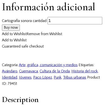
Información adicional
Cartografía sonora cantidad
Buy now
Add to Wishlist
Remove from Wishlist
Add to Wishlist
Guaranteed safe checkout
Categoría:
Arte, gráfica, comunicación y medios
Etiquetas:
Avándaro
,
Cuernavaca
,
Cultura de la Onda
,
Historia del rock
,
Identidad
,
Jóvenes
,
Paco López
,
Punk
,
Tribus urbanas
Product
ID:
79451
Description