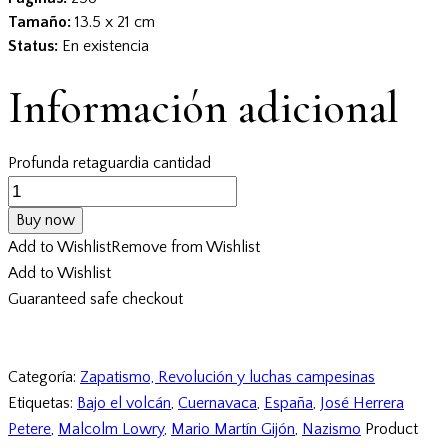
Tamaño:
13.5 x 21 cm
Status:
En existencia
Información adicional
Profunda retaguardia cantidad
Buy now
Add to Wishlist
Remove from Wishlist
Add to Wishlist
Guaranteed safe checkout
Categoría:
Zapatismo, Revolución y luchas campesinas
Etiquetas:
Bajo el volcán
,
Cuernavaca
,
España
,
José Herrera
Petere
,
Malcolm Lowry
,
Mario Martín Gijón
,
Nazismo
Product