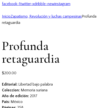
facebook-1
twitter-x
dribble-new
instagram
Inicio
Zapatismo, Revolución y luchas campesinas
Profunda
retaguardia
Profunda
retaguardia
$
200.00
Editorial:
Libertad bajo palabra
Coleccion:
Memoria suriana
Año de edición:
2017
País:
México
Páginas:
258