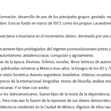
s, formación, desarrollo de uno de los principales grupos, gestado,
embre. Esta se fundó en marzo de 1973, como los propios Lacandones
onectarse e insertarse en el movimiento obrero, dominado por una d
icamente hijos privilegiados del régimen posrevolucionario priista y
 autoritarismo, antidemocracia, corrupción y agotamiento.
 de la época. Revistas, folletos, novelas, libros teóricos de autor
 publicadas volvieron a México esos años, la bisagra de los 60 y 70
a Unión Soviética. Autores argentinos, brasileños, chilenos, ecuato
resos de la internacional, biografías, textos de filosofía, análisis 
xicanas. Y se leían con avidez.
os latinoamericanos, fueron hijos de la teoría de la dependencia, 
Pero más aún lo fueron de la represión de sus afanes democráticos,
litécnicos residentes en la Ciudad de México. Algunos de ellos nac