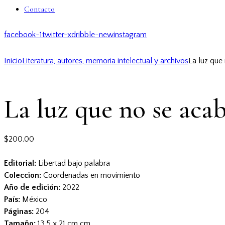
Contacto
facebook-1
twitter-x
dribble-new
instagram
Inicio
Literatura, autores, memoria intelectual y archivos
La luz que
La luz que no se aca
$
200.00
Editorial:
Libertad bajo palabra
Coleccion:
Coordenadas en movimiento
Año de edición:
2022
País:
México
Páginas:
204
Tamaño:
13.5 x 21 cm cm