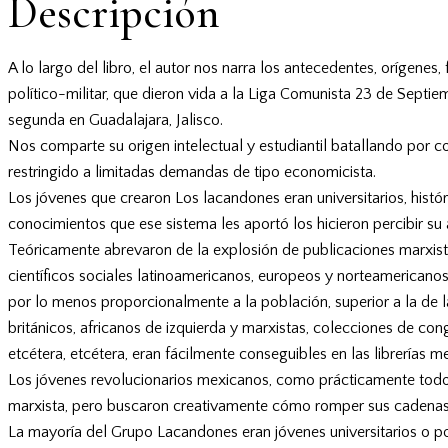
Descripción
A lo largo del libro, el autor nos narra los antecedentes, orígene
político-militar, que dieron vida a la Liga Comunista 23 de Septi
segunda en Guadalajara, Jalisco.
Nos comparte su origen intelectual y estudiantil batallando por c
restringido a limitadas demandas de tipo economicista.
Los jóvenes que crearon Los lacandones eran universitarios, histór
conocimientos que ese sistema les aportó los hicieron percibir su
Teóricamente abrevaron de la explosión de publicaciones marxistas
científicos sociales latinoamericanos, europeos y norteamericanos
por lo menos proporcionalmente a la población, superior a la de l
británicos, africanos de izquierda y marxistas, colecciones de cong
etcétera, etcétera, eran fácilmente conseguibles en las librerías me
Los jóvenes revolucionarios mexicanos, como prácticamente todos l
marxista, pero buscaron creativamente cómo romper sus cadenas. 
La mayoría del Grupo Lacandones eran jóvenes universitarios o po