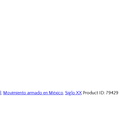
l
,
Movimiento armado en México
,
Siglo XX
Product ID:
79429