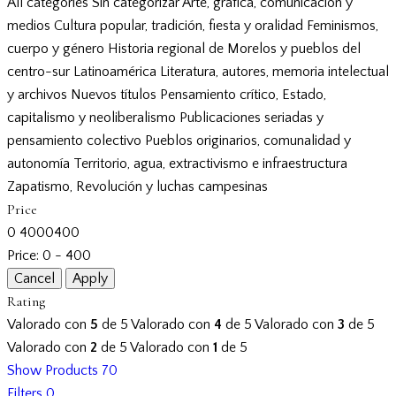
All categories
Sin categorizar
Arte, gráfica, comunicación y
medios
Cultura popular, tradición, fiesta y oralidad
Feminismos,
cuerpo y género
Historia regional de Morelos y pueblos del
centro-sur
Latinoamérica
Literatura, autores, memoria intelectual
y archivos
Nuevos títulos
Pensamiento crítico, Estado,
capitalismo y neoliberalismo
Publicaciones seriadas y
pensamiento colectivo
Pueblos originarios, comunalidad y
autonomía
Territorio, agua, extractivismo e infraestructura
Zapatismo, Revolución y luchas campesinas
Price
0
400
0
400
Price:
0 - 400
Rating
Valorado con
5
de 5
Valorado con
4
de 5
Valorado con
3
de 5
Valorado con
2
de 5
Valorado con
1
de 5
Show Products
70
Filters
0