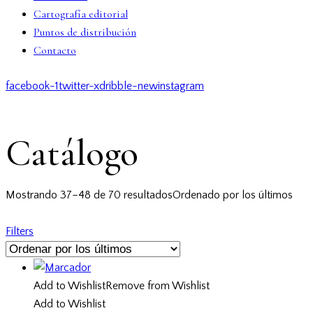
Cartografía editorial
Puntos de distribución
Contacto
facebook-1
twitter-x
dribble-new
instagram
Catálogo
Mostrando 37–48 de 70 resultados
Ordenado por los últimos
Filters
Add to Wishlist
Remove from Wishlist
Add to Wishlist