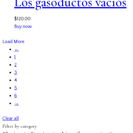
Los gasoductos vacíos
$
120.00
Buy now
Load More
←
1
2
3
4
5
6
→
Clear all
Filter by category